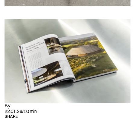
By
22.01.26
/
10 min
SHARE